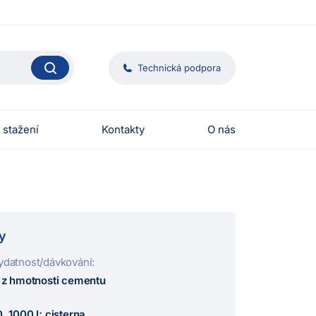
Technická podpora
 stažení
Kontakty
O nás
y
ydatnost/dávkování:
% z hmotnosti cementu
, 1000 l; cisterna