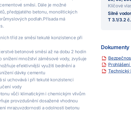
 cementové směsi. Dále je možné
Klíčové vla
ů, předpjatého betonu, monolitických
Silně vodor
 průmyslových podlah.Přísada má
T 3.1/3.2 
s.
ch tříd ze směsí tekuté konzistence při
Dokumenty 
čerstvé betonové směsi až na dobu 2 hodin
Bezpečnostn
ro snížení množství záměsové vody, zvyšuje
Prohlášení
ožňuje efektivnější využití bednění a
Technický l
snížení dávky cementu
 si uchovává i při tekuté konzistenci
učení vody
etonu vůči klimatickým i chemickým vlivům
ivňuje provzdušnění dosažené vhodnou
ení mrazuvzdornosti a odolnosti betonu