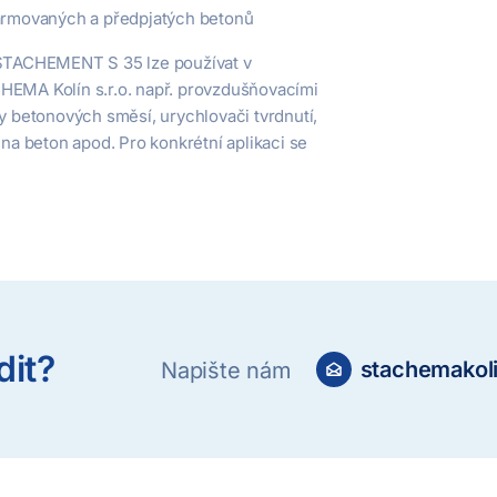
 armovaných a předpjatých betonů
y STACHEMENT S 35 lze používat v
HEMA Kolín s.r.o. např. provzdušňovacími
ry betonových směsí, urychlovači tvrdnutí,
a beton apod. Pro konkrétní aplikaci se
dit?
stachemakol
Napište nám