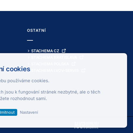
OSTATNÍ
STACHEMA CZ
STACHEMA BRATISLAVA
STACHEMA POLSKA
í cookies
STACHEMA LVOV-SERVIS
bu používáme cookies.
ch jsou k fungování stránek nezbytné, ale o těch
žete rozhodnout sami.
mítnout
Nastavení