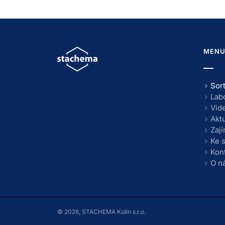
MEN
Sor
Lab
Vid
Aktu
Zaj
Ke 
Kon
O n
© 2026, STACHEMA Kolín s.r.o.