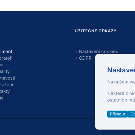
U
UŽITEČNÉ ODKAZY
timent
Nastavení cookies
oratoř
GDPR
ea
Nastaven
ality
ímavosti
Na našem we
stažení
takty
Některé z ni
ás
ostatních mů
Přijmout
Od