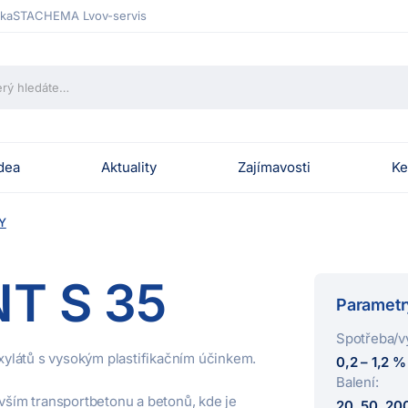
ka
STACHEMA Lvov-servis
dea
Aktuality
Zajímavosti
Ke
Y
T S 35
Parametr
Spotřeba/v
ylátů s vysokým plastifikačním účinkem.
0,2 – 1,2 
Balení:
ším transportbetonu a betonů, kde je
20, 50, 200