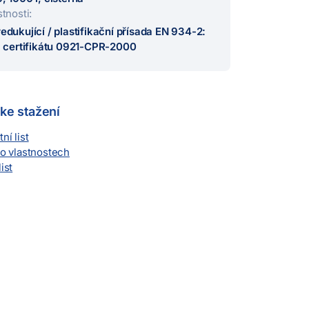
stnosti:
edukující / plastifikační přísada EN 934-2:
č. certifikátu 0921-CPR-2000
ke stažení
í list
 o vlastnostech
ist