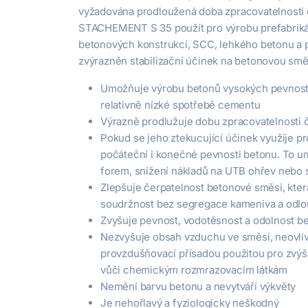
vyžadována prodloužená doba zpracovatelnosti
STACHEMENT S 35 použít pro výrobu prefabrikát
betonových konstrukcí, SCC, lehkého betonu a
zvýrazněn stabilizační účinek na betonovou smě
Umožňuje výrobu betonů vysokých pevnostní
relativně nízké spotřebě cementu
Výrazně prodlužuje dobu zpracovatelnosti 
Pokud se jeho ztekucující účinek využije p
počáteční i konečné pevnosti betonu. To um
forem, snížení nákladů na UTB ohřev nebo 
Zlepšuje čerpatelnost betonové směsi, která
soudržnost bez segregace kameniva a odlo
Zvyšuje pevnost, vodotěsnost a odolnost b
Nezvyšuje obsah vzduchu ve směsi, neovl
provzdušňovací přísadou použitou pro zvýš
vůči chemickým rozmrazovacím látkám
Nemění barvu betonu a nevytváří výkvěty
Je nehořlavý a fyziologicky neškodný