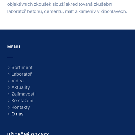
objektivních zkoušek slouží akreditovaná zkušební
laboratoř betonu, cementu, malt a kameniv v Zibohlavech.
MENU
Sortiment
Laboratoř
Videa
Aktuality
Zajímavosti
Ke stažení
Kontakty
O nás
UŽITEČNÉ ODKAZY