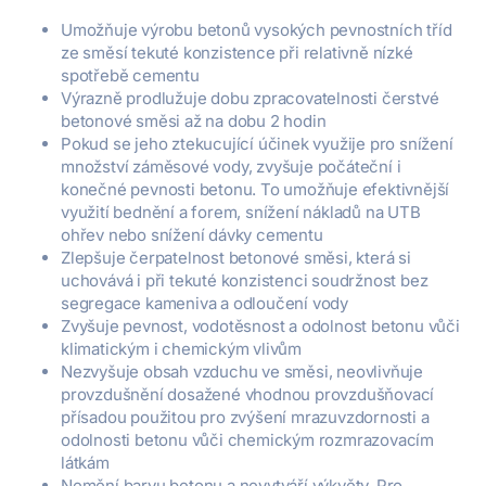
Umožňuje výrobu betonů vysokých pevnostních tříd
ze směsí tekuté konzistence při relativně nízké
spotřebě cementu
Výrazně prodlužuje dobu zpracovatelnosti čerstvé
betonové směsi až na dobu 2 hodin
Pokud se jeho ztekucující účinek využije pro snížení
množství záměsové vody, zvyšuje počáteční i
konečné pevnosti betonu. To umožňuje efektivnější
využití bednění a forem, snížení nákladů na UTB
ohřev nebo snížení dávky cementu
Zlepšuje čerpatelnost betonové směsi, která si
uchovává i při tekuté konzistenci soudržnost bez
segregace kameniva a odloučení vody
Zvyšuje pevnost, vodotěsnost a odolnost betonu vůči
klimatickým i chemickým vlivům
Nezvyšuje obsah vzduchu ve směsi, neovlivňuje
provzdušnění dosažené vhodnou provzdušňovací
přísadou použitou pro zvýšení mrazuvzdornosti a
odolnosti betonu vůči chemickým rozmrazovacím
látkám
Nemění barvu betonu a nevytváří výkvěty. Pro