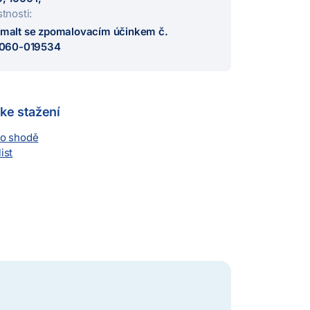
stnosti:
 malt se zpomalovacím účinkem č.
u 060-019534
ke stažení
 o shodě
ist