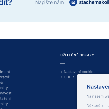
dit?
stachemakol
Napište nám
U
UŽITEČNÉ ODKAZY
timent
Nastavení cookies
oratoř
GDPR
ea
Nastaven
ality
ímavosti
Na našem we
stažení
takty
Některé z ni