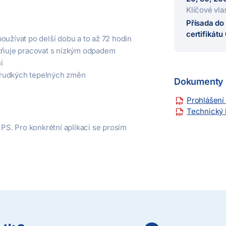
Klíčové vla
Přísada do
certifikát
oužívat po delší dobu a to až 72 hodin
ožňuje pracovat s nízkým odpadem
í
u prudkých tepelných změn
Dokumenty 
Prohlášení
Technický l
S. Pro konkrétní aplikaci se prosím