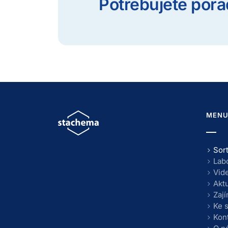
Potřebujete pora
MEN
Sor
Lab
Vid
Aktu
Zaj
Ke 
Kon