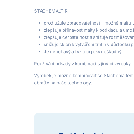
STACHEMALT R
prodlužuje zpracovatelnost - možné maltu p
zlepšuje přilnavost malty k podkladu a um
zlepšuje čerpatelnost a snižuje rozměšován
snižuje sklon k vytváření trhlin v důsledk
Je nehořlavý a fyziologicky neškodný
Používání přísady v kombinaci s jinými výrobky
Výrobek je možné kombinovat se Stachemaltem P
obraťte na naše technology.