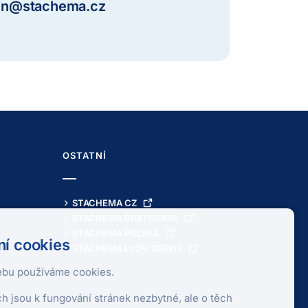
in@stachema.cz
OSTATNÍ
STACHEMA CZ
STACHEMA BRATISLAVA
STACHEMA POLSKA
í cookies
STACHEMA LVOV-SERVIS
bu používáme cookies.
ch jsou k fungování stránek nezbytné, ale o těch