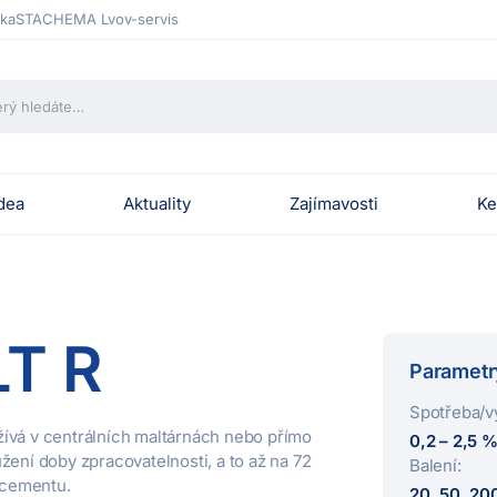
ka
STACHEMA Lvov-servis
dea
Aktuality
Zajímavosti
Ke
T R
Parametr
Spotřeba/v
ívá v centrálních maltárnách nebo přímo
0,2 – 2,5 
žení doby zpracovatelnosti, a to až na 72
Balení:
u cementu.
20, 50, 200