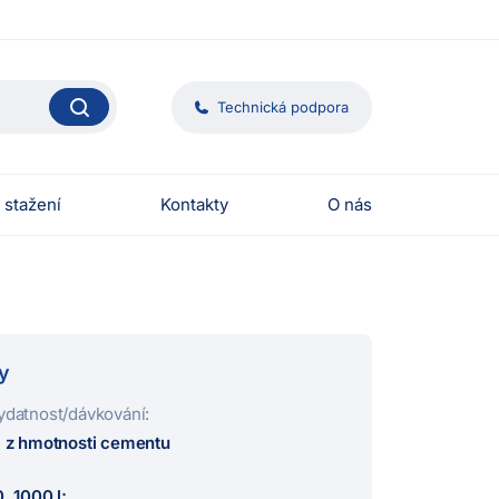
Technická podpora
 stažení
Kontakty
O nás
y
ydatnost/dávkování:
% z hmotnosti cementu
, 1000 l;